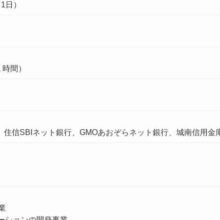
月1日）
１時間）
、住信SBIネット銀行、GMOあおぞらネット銀行、城南信用金
業
ーションの開発事業