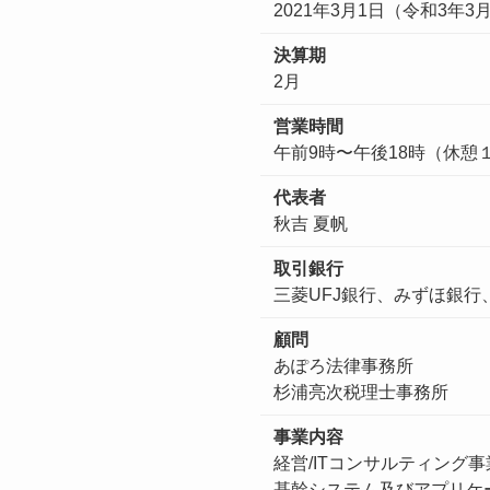
2021年3月1日（令和3年3
決算期
2月
営業時間
午前9時〜午後18時（休憩
代表者
秋吉 夏帆
取引銀行
三菱UFJ銀行、みずほ銀行
顧問
あぽろ法律事務所
杉浦亮次税理士事務所
事業内容
経営/ITコンサルティング事
基幹システム及びアプリケ