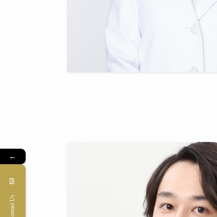
←
Contact Us