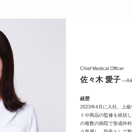
Chief Medical Officer
佐々木 愛子
―Aik
経歴
2023年4月に入社。上
トや商品の監修を統括し
の複数の病院で形成外科
ク所属し、院長として勤